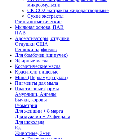
микроэмульсии
СК-СО2 экстракты жирорастворимые
Сухие экстракты
Глины косметические
Мыльная основа, ПАВ
ПАВ
Ароматизаторы, отдушки
Отдушки США
Реплики парфюмов
Для бомбочек (шипучек)
Эфирные масла
Косметические масла
Красители пищевые
Мика (Перламутр сухой)
Пигменты для мыла
Пластиковые формы
Амурчики, Ангелы
Бычки, коровы
Геометрия
Для женщин + 8 марта
Для мужчин + 23 февраля
Для шоколада
Еда
Животные, Змеи
Барашки и овцы