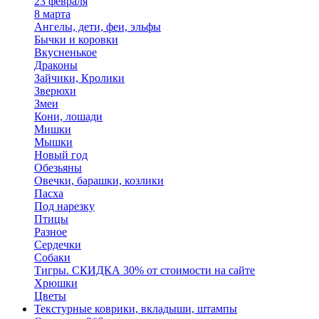
23 февраля
8 марта
Ангелы, дети, феи, эльфы
Бычки и коровки
Вкусненькое
Драконы
Зайчики, Кролики
Зверюхи
Змеи
Кони, лошади
Мишки
Мышки
Новый год
Обезьяны
Овечки, барашки, козлики
Пасха
Под нарезку
Птицы
Разное
Сердечки
Собаки
Тигры. СКИДКА 30% от стоимости на сайте
Хрюшки
Цветы
Текстурные коврики, вкладыши, штампы