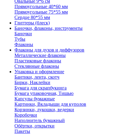
Овальные 9*6 см
Прямоугольные 40*60 мм
Прямоугольные 75*55 мм
Сердце 80*55 мм
Глиттеры (блеск)
Баночки, флаконы, инструменты
Баночки
Тубы
Флаконы
Флаконы для духов и диффузоров
Металлические флаконы
Пластиковые флаконы
Стеклянные флаконы
Упаковка и оформление
Бантики, лента, скотч
Бирки, Наклейки
Бумага для скрапбукинга
Бумага упаковочная, Тишью
Капсулы бумажные
Картинки, Вкладыши для куполов
Корзинки, лукошки, ведерки
Коробочки
Наполнитель бумажный
Обёртки, открытки
Пакеты