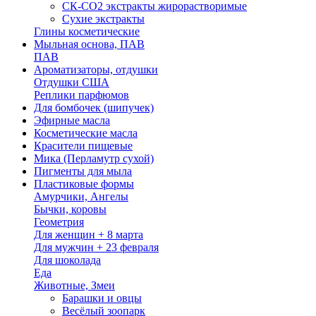
СК-СО2 экстракты жирорастворимые
Сухие экстракты
Глины косметические
Мыльная основа, ПАВ
ПАВ
Ароматизаторы, отдушки
Отдушки США
Реплики парфюмов
Для бомбочек (шипучек)
Эфирные масла
Косметические масла
Красители пищевые
Мика (Перламутр сухой)
Пигменты для мыла
Пластиковые формы
Амурчики, Ангелы
Бычки, коровы
Геометрия
Для женщин + 8 марта
Для мужчин + 23 февраля
Для шоколада
Еда
Животные, Змеи
Барашки и овцы
Весёлый зоопарк