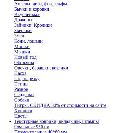
Ангелы, дети, феи, эльфы
Бычки и коровки
Вкусненькое
Драконы
Зайчики, Кролики
Зверюхи
Змеи
Кони, лошади
Мишки
Мышки
Новый год
Обезьяны
Овечки, барашки, козлики
Пасха
Под нарезку
Птицы
Разное
Сердечки
Собаки
Тигры. СКИДКА 30% от стоимости на сайте
Хрюшки
Цветы
Текстурные коврики, вкладыши, штампы
Овальные 9*6 см
Прямоугольные 40*60 мм