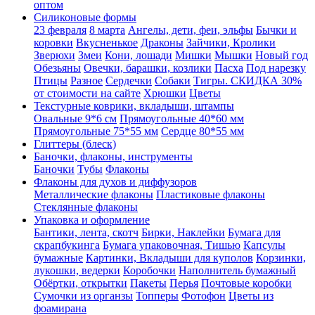
оптом
Силиконовые формы
23 февраля
8 марта
Ангелы, дети, феи, эльфы
Бычки и
коровки
Вкусненькое
Драконы
Зайчики, Кролики
Зверюхи
Змеи
Кони, лошади
Мишки
Мышки
Новый год
Обезьяны
Овечки, барашки, козлики
Пасха
Под нарезку
Птицы
Разное
Сердечки
Собаки
Тигры. СКИДКА 30%
от стоимости на сайте
Хрюшки
Цветы
Текстурные коврики, вкладыши, штампы
Овальные 9*6 см
Прямоугольные 40*60 мм
Прямоугольные 75*55 мм
Сердце 80*55 мм
Глиттеры (блеск)
Баночки, флаконы, инструменты
Баночки
Тубы
Флаконы
Флаконы для духов и диффузоров
Металлические флаконы
Пластиковые флаконы
Стеклянные флаконы
Упаковка и оформление
Бантики, лента, скотч
Бирки, Наклейки
Бумага для
скрапбукинга
Бумага упаковочная, Тишью
Капсулы
бумажные
Картинки, Вкладыши для куполов
Корзинки,
лукошки, ведерки
Коробочки
Наполнитель бумажный
Обёртки, открытки
Пакеты
Перья
Почтовые коробки
Сумочки из органзы
Топперы
Фотофон
Цветы из
фоамирана