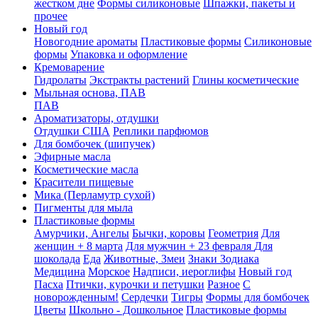
жестком дне
Формы силиконовые
Шпажки, пакеты и
прочее
Новый год
Новогодние ароматы
Пластиковые формы
Силиконовые
формы
Упаковка и оформление
Кремоварение
Гидролаты
Экстракты растений
Глины косметические
Мыльная основа, ПАВ
ПАВ
Ароматизаторы, отдушки
Отдушки США
Реплики парфюмов
Для бомбочек (шипучек)
Эфирные масла
Косметические масла
Красители пищевые
Мика (Перламутр сухой)
Пигменты для мыла
Пластиковые формы
Амурчики, Ангелы
Бычки, коровы
Геометрия
Для
женщин + 8 марта
Для мужчин + 23 февраля
Для
шоколада
Еда
Животные, Змеи
Знаки Зодиака
Медицина
Морское
Надписи, иероглифы
Новый год
Пасха
Птички, курочки и петушки
Разное
С
новорожденным!
Сердечки
Тигры
Формы для бомбочек
Цветы
Школьно - Дошкольное
Пластиковые формы