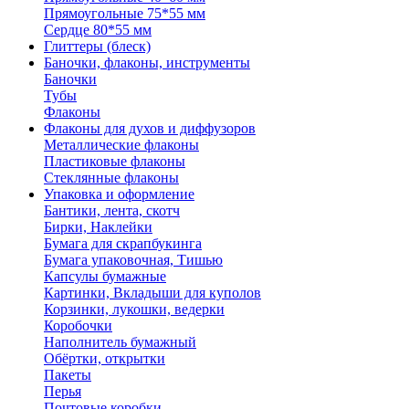
Прямоугольные 75*55 мм
Сердце 80*55 мм
Глиттеры (блеск)
Баночки, флаконы, инструменты
Баночки
Тубы
Флаконы
Флаконы для духов и диффузоров
Металлические флаконы
Пластиковые флаконы
Стеклянные флаконы
Упаковка и оформление
Бантики, лента, скотч
Бирки, Наклейки
Бумага для скрапбукинга
Бумага упаковочная, Тишью
Капсулы бумажные
Картинки, Вкладыши для куполов
Корзинки, лукошки, ведерки
Коробочки
Наполнитель бумажный
Обёртки, открытки
Пакеты
Перья
Почтовые коробки