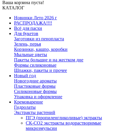
Ваша корзина пуста!
КАТАЛОГ
Новинки Лето 2026 г
РАСПРОДАЖА!!!!
Всё для пасхи
Для букетов
Заготовки из пенопласта
Зелень, перья
Корзинки, кашпо, коробки
Мыльные цветы
Пакеты большие и на жестком дне
Формы силиконовые
Шпажки, пакеты и прочее
Новый год
Новогодние ароматы
Пластиковые формы
Силиконовые формы
Упаковка и оформление
Кремоварение
Гидролаты
Экстракты растений
ПГЭ (пропиленгликоливые) эктракты
СК-СО2 экстракты водорастворимые
микроэмульсии