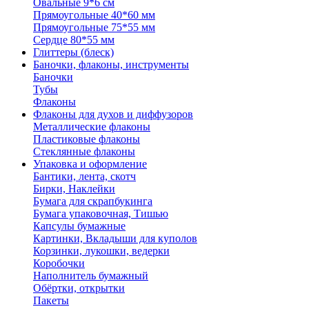
Овальные 9*6 см
Прямоугольные 40*60 мм
Прямоугольные 75*55 мм
Сердце 80*55 мм
Глиттеры (блеск)
Баночки, флаконы, инструменты
Баночки
Тубы
Флаконы
Флаконы для духов и диффузоров
Металлические флаконы
Пластиковые флаконы
Стеклянные флаконы
Упаковка и оформление
Бантики, лента, скотч
Бирки, Наклейки
Бумага для скрапбукинга
Бумага упаковочная, Тишью
Капсулы бумажные
Картинки, Вкладыши для куполов
Корзинки, лукошки, ведерки
Коробочки
Наполнитель бумажный
Обёртки, открытки
Пакеты