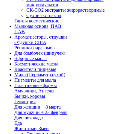
микроэмульсии
СК-СО2 экстракты жирорастворимые
Сухие экстракты
Глины косметические
Мыльная основа, ПАВ
ПАВ
Ароматизаторы, отдушки
Отдушки США
Реплики парфюмов
Для бомбочек (шипучек)
Эфирные масла
Косметические масла
Красители пищевые
Мика (Перламутр сухой)
Пигменты для мыла
Пластиковые формы
Амурчики, Ангелы
Бычки, коровы
Геометрия
Для женщин + 8 марта
Для мужчин + 23 февраля
Для шоколада
Еда
Животные, Змеи
Барашки и овцы