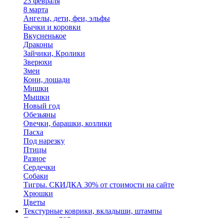
23 февраля
8 марта
Ангелы, дети, феи, эльфы
Бычки и коровки
Вкусненькое
Драконы
Зайчики, Кролики
Зверюхи
Змеи
Кони, лошади
Мишки
Мышки
Новый год
Обезьяны
Овечки, барашки, козлики
Пасха
Под нарезку
Птицы
Разное
Сердечки
Собаки
Тигры. СКИДКА 30% от стоимости на сайте
Хрюшки
Цветы
Текстурные коврики, вкладыши, штампы