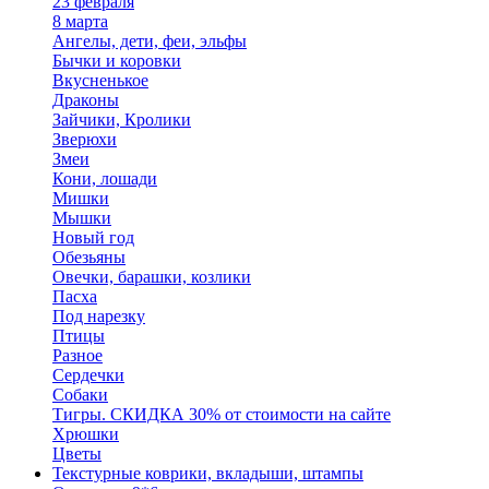
23 февраля
8 марта
Ангелы, дети, феи, эльфы
Бычки и коровки
Вкусненькое
Драконы
Зайчики, Кролики
Зверюхи
Змеи
Кони, лошади
Мишки
Мышки
Новый год
Обезьяны
Овечки, барашки, козлики
Пасха
Под нарезку
Птицы
Разное
Сердечки
Собаки
Тигры. СКИДКА 30% от стоимости на сайте
Хрюшки
Цветы
Текстурные коврики, вкладыши, штампы