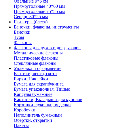
Овальные 9*6 см
Прямоугольные 40*60 мм
Прямоугольные 75*55 мм
Сердце 80*55 мм
Глиттеры (блеск)
Баночки, флаконы, инструменты
Баночки
Тубы
Флаконы
Флаконы для духов и диффузоров
Металлические флаконы
Пластиковые флаконы
Стеклянные флаконы
Упаковка и оформление
Бантики, лента, скотч
Бирки, Наклейки
Бумага для скрапбукинга
Бумага упаковочная, Тишью
Капсулы бумажные
Картинки, Вкладыши для куполов
Корзинки, лукошки, ведерки
Коробочки
Наполнитель бумажный
Обёртки, открытки
Пакеты