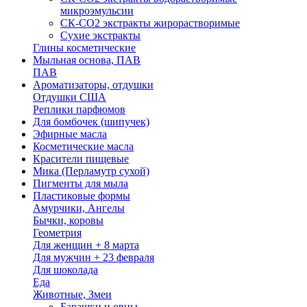
микроэмульсии
СК-СО2 экстракты жирорастворимые
Сухие экстракты
Глины косметические
Мыльная основа, ПАВ
ПАВ
Ароматизаторы, отдушки
Отдушки США
Реплики парфюмов
Для бомбочек (шипучек)
Эфирные масла
Косметические масла
Красители пищевые
Мика (Перламутр сухой)
Пигменты для мыла
Пластиковые формы
Амурчики, Ангелы
Бычки, коровы
Геометрия
Для женщин + 8 марта
Для мужчин + 23 февраля
Для шоколада
Еда
Животные, Змеи
Барашки и овцы