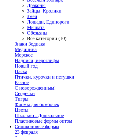
Драконы
Зайцы, Кролики
Змеи
Лошади, Единороги
Мышата
Обезьяны
Все категории (10)
Знаки Зодиака
Медицина
Морское
Надписи, иероглифы
Новый год
Пасха
Птички, курочки и петушки
Разное
С новорожденным!
Сердечки
Тигры
Формы для бомбочек
Цветы
Школьно - Дошкольное
Пластиковые формы оптом
Силиконовые формы
23 февраля