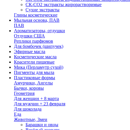
СК-СО2 экстракты жирорастворимые
Сухие экстракты
Глины косметические
Мыльная основа, ПАВ
ПАВ
Ароматизаторы, отдушки
Отдушки США
Реплики парфюмов
Для бомбочек (шипучек)
Эфирные масла
Косметические масла
Красители пищевые
Мика (Перламутр сухой)
Пигменты для мыла
Пластиковые формы
Амурчики, Ангелы
Бычки, коровы
Геометрия
Для женщин + 8 марта
Для мужчин + 23 февраля
Для шоколада
Еда
Животные, Змеи
Барашки и овцы
Весёлый зоопарк