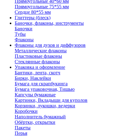
Прямоугольные 40*60 мм
Прямоугольные 75*55 мм
Сердце 80*55 мм
Глиттеры (блеск)
Баночки, флаконы, инструменты
Баночки
Тубы
Флаконы
Флаконы для духов и диффузоров
Металлические флаконы
Пластиковые флаконы
Стеклянные флаконы
Упаковка и оформление
Бантики, лента, скотч
Бирки, Наклейки
Бумага для скрапбукинга
Бумага упаковочная, Тишью
Капсулы бумажные
Картинки, Вкладыши для куполов
Корзинки, лукошки, ведерки
Коробочки
Наполнитель бумажный
Обёртки, открытки
Пакеты
Перья