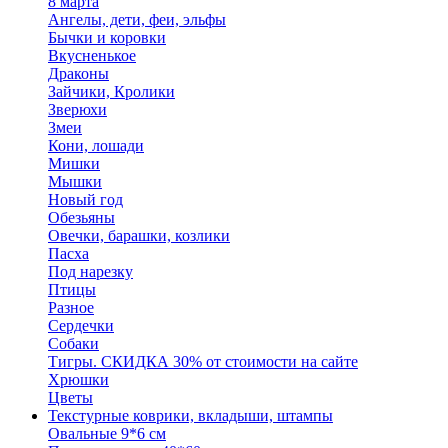
8 марта
Ангелы, дети, феи, эльфы
Бычки и коровки
Вкусненькое
Драконы
Зайчики, Кролики
Зверюхи
Змеи
Кони, лошади
Мишки
Мышки
Новый год
Обезьяны
Овечки, барашки, козлики
Пасха
Под нарезку
Птицы
Разное
Сердечки
Собаки
Тигры. СКИДКА 30% от стоимости на сайте
Хрюшки
Цветы
Текстурные коврики, вкладыши, штампы
Овальные 9*6 см