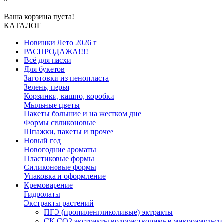
Ваша корзина пуста!
КАТАЛОГ
Новинки Лето 2026 г
РАСПРОДАЖА!!!!
Всё для пасхи
Для букетов
Заготовки из пенопласта
Зелень, перья
Корзинки, кашпо, коробки
Мыльные цветы
Пакеты большие и на жестком дне
Формы силиконовые
Шпажки, пакеты и прочее
Новый год
Новогодние ароматы
Пластиковые формы
Силиконовые формы
Упаковка и оформление
Кремоварение
Гидролаты
Экстракты растений
ПГЭ (пропиленгликоливые) эктракты
СК-СО2 экстракты водорастворимые микроэмульс