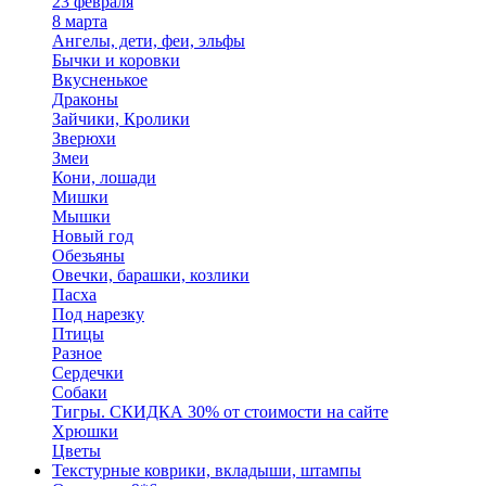
23 февраля
8 марта
Ангелы, дети, феи, эльфы
Бычки и коровки
Вкусненькое
Драконы
Зайчики, Кролики
Зверюхи
Змеи
Кони, лошади
Мишки
Мышки
Новый год
Обезьяны
Овечки, барашки, козлики
Пасха
Под нарезку
Птицы
Разное
Сердечки
Собаки
Тигры. СКИДКА 30% от стоимости на сайте
Хрюшки
Цветы
Текстурные коврики, вкладыши, штампы