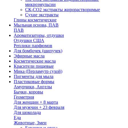
микроэмульсии
СК-СО2 экстракты жирорастворимые
Сухие экстракты
Глины косметические
Мыльная основа, ПАВ
ПАВ
Ароматизаторы, отдушки
Отдушки США
Реплики парфюмов
Для бомбочек (шипучек)
Эфирные масла
Косметические масла
Красители пищевые
Мика (Перламутр сухой)
Пигменты для мыла
Пластиковые формы
Амурчики, Ангелы
Бычки, коровы
Геометрия
Для женщин + 8 марта
Для мужчин + 23 февраля
Для шоколада
Еда
Животные, Змеи
Барашки и овцы