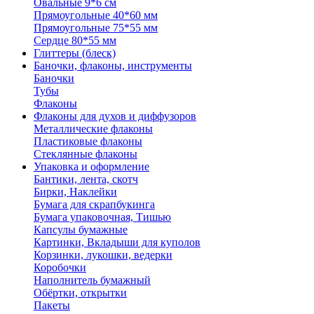
Овальные 9*6 см
Прямоугольные 40*60 мм
Прямоугольные 75*55 мм
Сердце 80*55 мм
Глиттеры (блеск)
Баночки, флаконы, инструменты
Баночки
Тубы
Флаконы
Флаконы для духов и диффузоров
Металлические флаконы
Пластиковые флаконы
Стеклянные флаконы
Упаковка и оформление
Бантики, лента, скотч
Бирки, Наклейки
Бумага для скрапбукинга
Бумага упаковочная, Тишью
Капсулы бумажные
Картинки, Вкладыши для куполов
Корзинки, лукошки, ведерки
Коробочки
Наполнитель бумажный
Обёртки, открытки
Пакеты