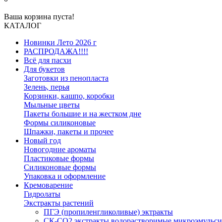
Ваша корзина пуста!
КАТАЛОГ
Новинки Лето 2026 г
РАСПРОДАЖА!!!!
Всё для пасхи
Для букетов
Заготовки из пенопласта
Зелень, перья
Корзинки, кашпо, коробки
Мыльные цветы
Пакеты большие и на жестком дне
Формы силиконовые
Шпажки, пакеты и прочее
Новый год
Новогодние ароматы
Пластиковые формы
Силиконовые формы
Упаковка и оформление
Кремоварение
Гидролаты
Экстракты растений
ПГЭ (пропиленгликоливые) эктракты
СК-СО2 экстракты водорастворимые микроэмульс