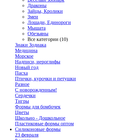
Драконы
Зайцы, Кролики
Змеи
Лошади, Единороги
Мышата
Обезьяны
Все категории (10)
Знаки Зодиака
Медицина
Морское
Надписи, иероглифы
Новый год
Пасха
Птички, курочки и петушки
Разное
С новорожденным!
Сердечки
Тигры
Формы для бомбочек
Цветы
Школьно - Дошкольное
Пластиковые формы оптом
Силиконовые формы
23 февраля