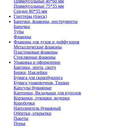
Прямоугольные 40*60 мм
Прямоугольные 75*55 мм
Сердце 80*55 мм
Глиттеры (блеск)
Баночки, флаконы, инструменты
Баночки
Тубы
Флаконы
Флаконы для духов и диффузоров
Металлические флаконы
Пластиковые флаконы
Стеклянные флаконы
Упаковка и оформление
Бантики, лента, скотч
Бирки, Наклейки
Бумага для скрапбукинга
Бумага упаковочная, Тишью
Капсулы бумажные
Картинки, Вкладыши для куполов
Корзинки, лукошки, ведерки
Коробочки
Наполнитель бумажный
Обёртки, открытки
Пакеты
Перья