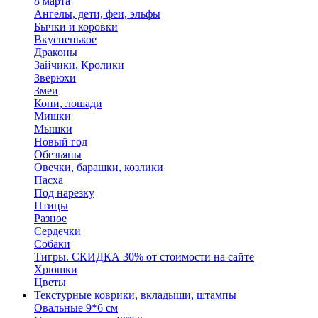
8 марта
Ангелы, дети, феи, эльфы
Бычки и коровки
Вкусненькое
Драконы
Зайчики, Кролики
Зверюхи
Змеи
Кони, лошади
Мишки
Мышки
Новый год
Обезьяны
Овечки, барашки, козлики
Пасха
Под нарезку
Птицы
Разное
Сердечки
Собаки
Тигры. СКИДКА 30% от стоимости на сайте
Хрюшки
Цветы
Текстурные коврики, вкладыши, штампы
Овальные 9*6 см