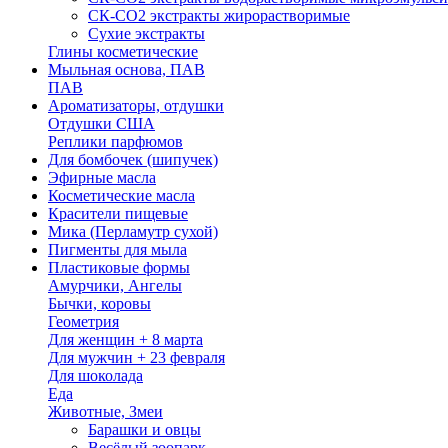
СК-СО2 экстракты жирорастворимые
Сухие экстракты
Глины косметические
Мыльная основа, ПАВ
ПАВ
Ароматизаторы, отдушки
Отдушки США
Реплики парфюмов
Для бомбочек (шипучек)
Эфирные масла
Косметические масла
Красители пищевые
Мика (Перламутр сухой)
Пигменты для мыла
Пластиковые формы
Амурчики, Ангелы
Бычки, коровы
Геометрия
Для женщин + 8 марта
Для мужчин + 23 февраля
Для шоколада
Еда
Животные, Змеи
Барашки и овцы
Весёлый зоопарк